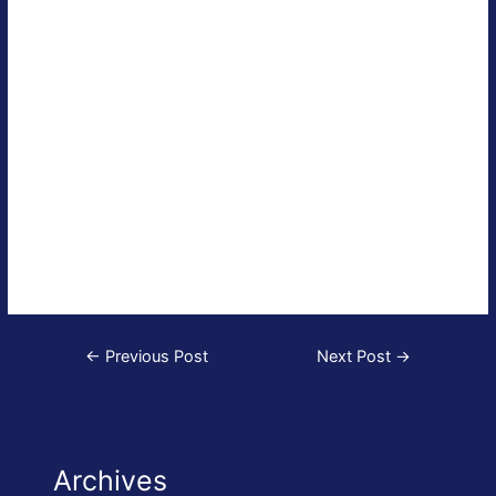
Ein regelmäßige Überprüfung der Sicherheitsausrüstung und
des technischen Zustands einer Yacht ist auch für privat
genutzte Schiffe durchaus empfehlenswert.
German flagged boats that are used commercially for charter
purposes need a safety certificate.Every 2 years the charter
boats get surveyed by an authorized surveyor for compliance
with the German safety regulations. Even though they are not
mandatory we would recommend regular safety inspections
as well for privately used boats.
Post
←
Previous Post
Next Post
→
navigation
Archives