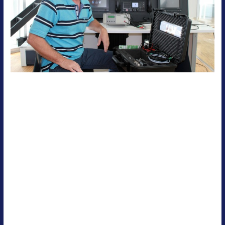
Nach dem erfolgreichen
Abschluss des
Zulassungsverfahrens als
Einrichtung zur
Durchführung von
Prüfungen der Navigations-
und Funkausrüstungen
After