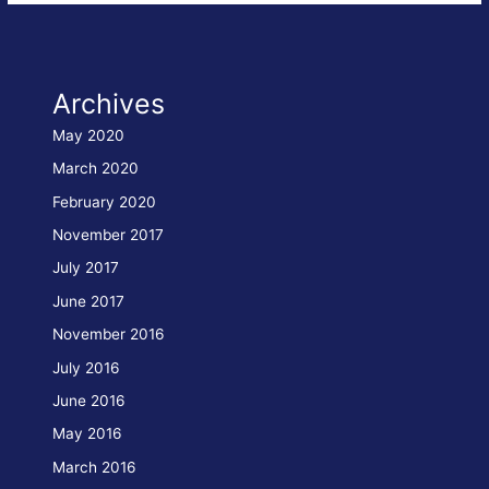
erfolgreichen
Abschluss
des
Archives
Zulassungsverfahrens
als
May 2020
Einrichtung
March 2020
zur
February 2020
Durchführung
November 2017
von
Prüfungen
July 2017
der
June 2017
Navigations-
November 2016
und
July 2016
Funkausrüstungen
After
June 2016
the
approval
May 2016
as
March 2016
surveyors