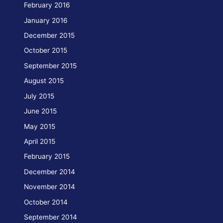
February 2016
of
January 2016
GMDSS
radio
December 2015
and
October 2015
navigation
September 2015
equipment
August 2015
by
July 2015
the
German
June 2015
maritime
May 2015
agency
April 2015
February 2015
December 2014
November 2014
October 2014
September 2014