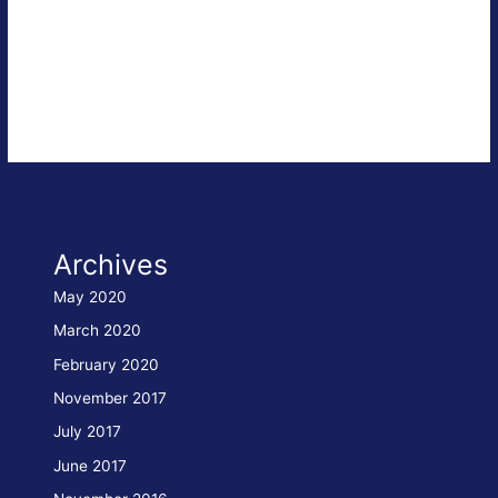
gezogen, um Mängel zu begutachten, die im Vorfeld dieser
Konflikte, d.h. in der Bauphase oder vor der Auslieferung
aufgefallen wären. Nicht selten …
Kaufberatung
Read More »
Archives
May 2020
March 2020
February 2020
November 2017
July 2017
June 2017