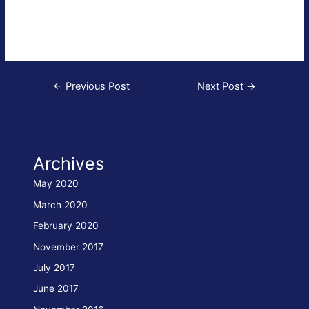
Season’s greetings and best wishes for the New Year.
From the 24.12.2014 until the 06.01.2015 including, we take
our chrismas hollydays.
Post
←
Previous Post
Next Post
→
navigation
Archives
May 2020
March 2020
February 2020
November 2017
July 2017
June 2017